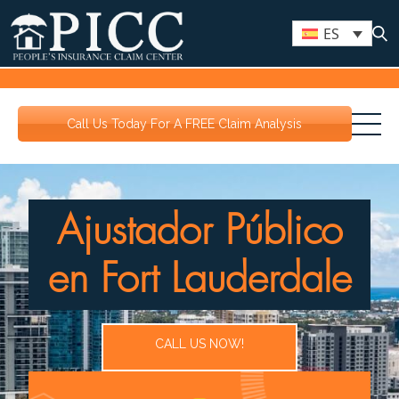
ES
Call Us Today For A FREE Claim Analysis
Ajustador Público
en Fort Lauderdale
CALL US NOW!