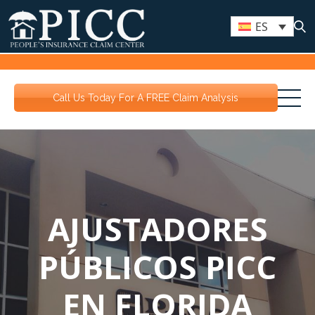
ES
Call Us Today For A FREE Claim Analysis
AJUSTADORES
PÚBLICOS PICC
EN FLORIDA