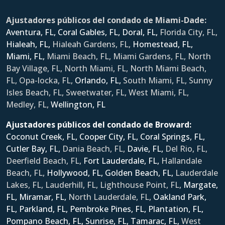
Ajustadores públicos del condado de Miami-Dade:
Aventura, FL,
Coral Gables, FL,
Doral, FL,
Florida City, FL,
Hialeah, FL,
Hialeah Gardens, FL,
Homestead, FL,
Miami, FL,
Miami Beach, FL, Miami Gardens, FL, North
Bay Village, FL, North Miami, FL, North Miami Beach,
FL, Opa-locka, FL,
Orlando, FL,
South Miami, FL, Sunny
Isles Beach, FL, Sweetwater, FL, West Miami, FL,
Medley, FL,
Wellington, FL
Ajustadores públicos del condado de Broward:
Coconut Creek, FL,
Cooper City, FL,
Coral Springs, FL,
Cutler Bay, FL,
Dania Beach, FL,
Davie, FL,
Del Rio, FL,
Deerfield Beach, FL,
Fort Lauderdale, FL,
Hallandale
Beach, FL,
Hollywood, FL,
Golden Beach, FL,
Lauderdale
Lakes, FL, Lauderhill, FL, Lighthouse Point, FL,
Margate,
FL,
Miramar, FL,
North Lauderdale, FL,
Oakland Park,
FL,
Parkland, FL,
Pembroke Pines, FL,
Plantation, FL,
Pompano Beach, FL,
Sunrise, FL,
Tamarac, FL,
West