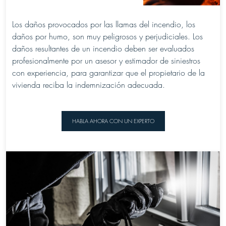
Los daños provocados por las llamas del incendio, los
daños por humo, son muy peligrosos y perjudiciales. Los
daños resultantes de un incendio deben ser evaluados
profesionalmente por un asesor y estimador de siniestros
con experiencia, para garantizar que el propietario de la
vivienda reciba la indemnización adecuada.
HABLA AHORA CON UN EXPERTO