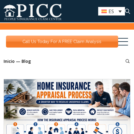
ES
Call Us Today For A FREE Claim Analysis
Inicio
—
Blog