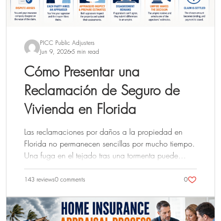
PICC Public Adjusters
Jun 9, 2026
5 min read
Cómo Presentar una
Reclamación de Seguro de
Vivienda en Florida
Las reclamaciones por daños a la propiedad en
Florida no permanecen sencillas por mucho tiempo.
Una fuga en el tejado tras una tormenta puede
parecer inicialmente aislada a una sola habitación
antes de que el agua se extienda a través del
143 reviews
0 comments
0
aislamiento y las paredes adyacentes. Un fallo de
fontanería bajo un fregadero puede afectar a los
muebles y los suelos antes de que se detecte un