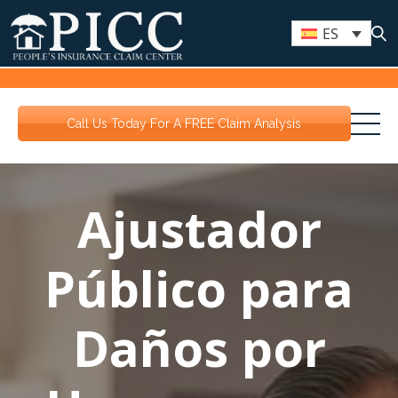
ES
Call Us Today For A FREE Claim Analysis
Ajustador
Público para
Daños por