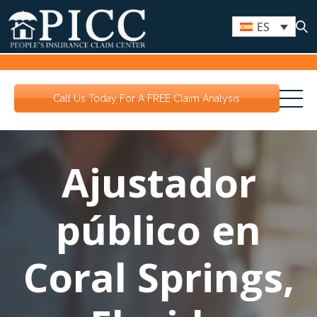
ES
Call Us Today For A FREE Claim Analysis
Ajustador
público en
Coral Springs,