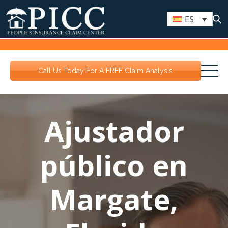
ES
Call Us Today For A FREE Claim Analysis
Ajustador
público en
Margate,