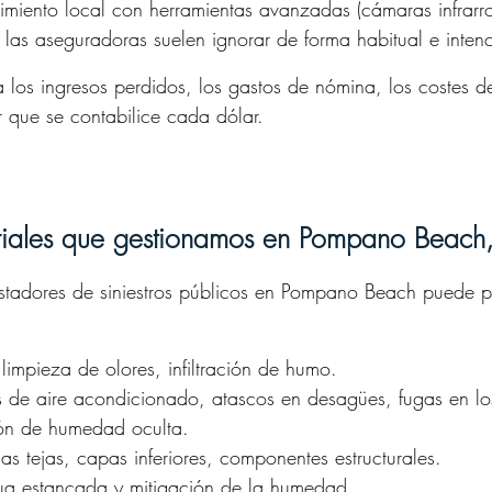
imiento local con herramientas avanzadas (cámaras infrarro
las aseguradoras suelen ignorar de forma habitual e inten
 los ingresos perdidos, los gastos de nómina, los costes d
r que se contabilice cada dólar.
riales que gestionamos en Pompano Beach,
ustadores de siniestros públicos en Pompano Beach puede p
limpieza de olores, infiltración de humo.
s de aire acondicionado, atascos en desagües, fugas en lo
ión de humedad oculta.
s tejas, capas inferiores, componentes estructurales.
ua estancada y mitigación de la humedad.