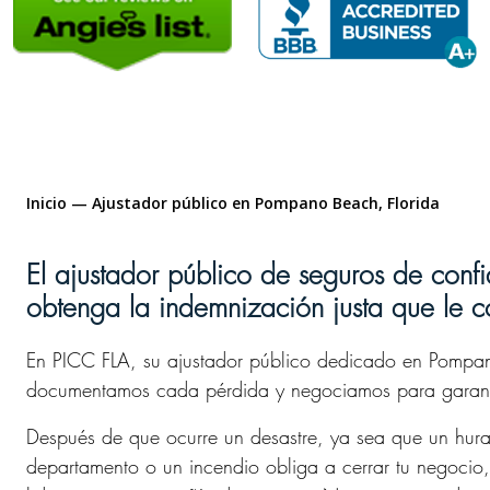
Inicio
—
Ajustador público en Pompano Beach, Florida
n
Luz Cepeda
1 year ago
El ajustador público de seguros de con
ing experience. I
PICC me ayudaron a mi reclamo
obtenga la indemnización justa que le 
insurance claim
satisfactoriamente y con la señora
re to start, but
Lisa Bravo fue muy amable con. Mi
En PICC FLA, su ajustador público dedicado en Pompan
in and completely
caso le doy un 100% de Customer
 my shoulders.
Service
documentamos cada pérdida y negociamos para garanti
orough, and truly
. The payout I
Después de que ocurre un desastre, ya sea que un hurac
re than what I
departamento o un incendio obliga a cerrar tu negocio,
and there’s no way