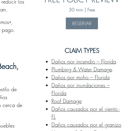
reducir los
ían.
30 min | Free
amos»,
RESERVAR
l pago.
CLAIM TYPES
Daños por incendio – Florida
Beach,
Plumbing & Water Damage
Daños por moho – Florida
Daños por inundaciones –
stilo de
Florida
años
Roof Damage
co cerca de
Daños causados por el viento -
FL
Daños causados por el granizo
muebles