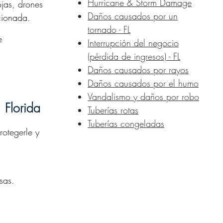
Hurricane & Storm Damage
jas, drones
Daños causados por un
cionada.
tornado - FL
e
Interrupción del negocio
(pérdida de ingresos) - FL
Daños causados por rayos
Daños causados por el humo
Vandalismo y daños por robo
 Florida
Tuberías rotas
Tuberías congeladas
rotegerle y
sas.