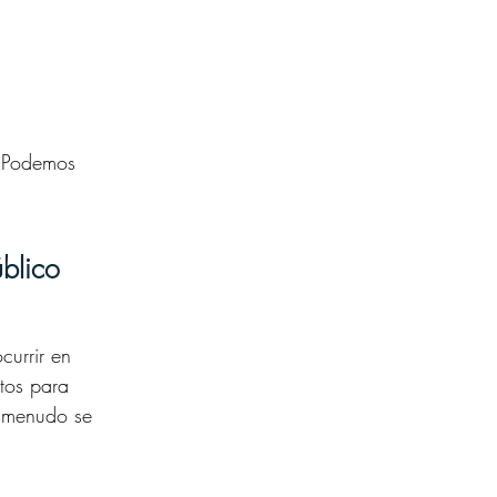
.
 ¡Podemos
blico
currir en
tos para
a menudo se