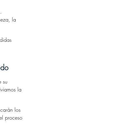
.
ieza, la
didas
ado
e su
iviamos la
carán los
 el proceso