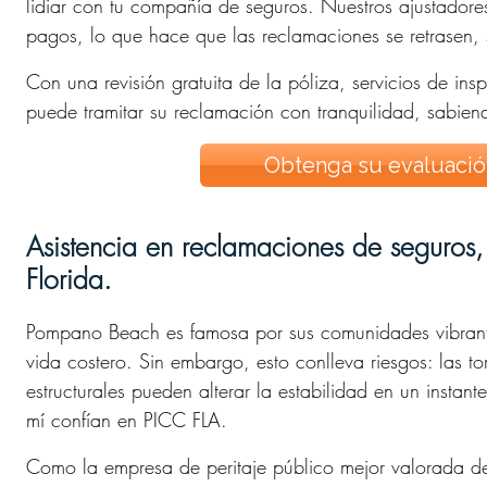
lidiar con tu compañía de seguros. Nuestros ajustador
thout their help.
pagos, lo que hace que las reclamaciones se retrasen
clear, follow-up
 the entire
d with
Con una revisión gratuita de la póliza, servicios de in
 care. I’m
puede tramitar su reclamación con tranquilidad, sabie
and wouldn’t
mend them to
Obtenga su evaluación
 any insurance
Asistencia en reclamaciones de seguros
Florida.
Pompano Beach es famosa por sus comunidades vibrante
vida costero. Sin embargo, esto conlleva riesgos: las to
estructurales pueden alterar la estabilidad en un insta
mí confían en PICC FLA.
Como la empresa de peritaje público mejor valorada d