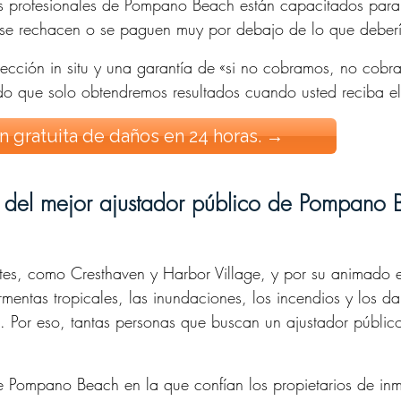
es profesionales de Pompano Beach están capacitados para 
, se rechacen o se paguen muy por debajo de lo que deber
spección in situ y una garantía de «si no cobramos, no cobr
ndo que solo obtendremos resultados cuando usted reciba e
 gratuita de daños en 24 horas. →
, del mejor ajustador público de Pompano 
s, como Cresthaven y Harbor Village, y por su animado e
rmentas tropicales, las inundaciones, los incendios y los d
nte. Por eso, tantas personas que buscan un ajustador públi
e Pompano Beach en la que confían los propietarios de in