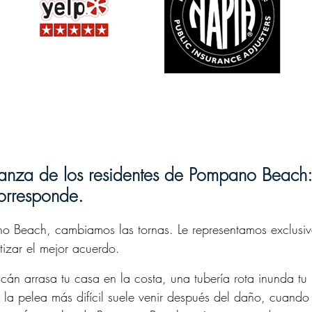
Nicole Furman
Walter Perez
1 year ago
1 year ago
fianza de los residentes de Pompano Beach:
PIC made the process extremely
Very happy with PIC
corresponde.
easy and seamless to file and
enough good things 
process my claim when I had water
staff. Roksana took 
o Beach, cambiamos las tornas. Le representamos exclusi
damage inside my home. I highly
time and care for my 
recommend!
very satisfied and gra
zar el mejor acuerdo.
Read more
able to replace my ro
án arrasa tu casa en la costa, una tubería rota inunda tu
 la pelea más difícil suele venir después del daño, cuando