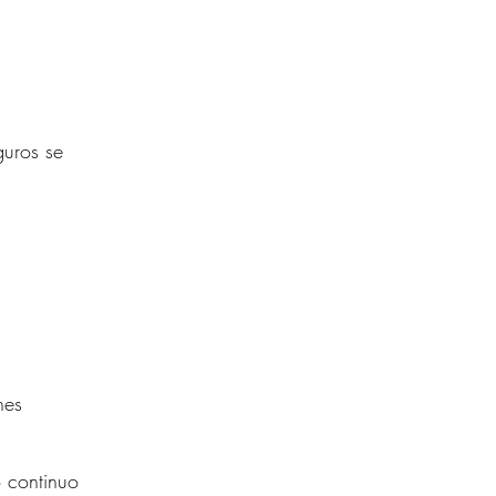
guros se
nes
o continuo