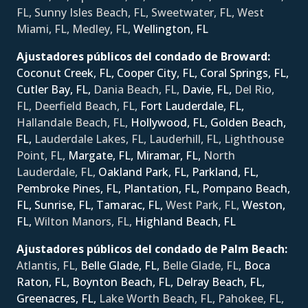
FL, Sunny Isles Beach, FL, Sweetwater, FL, West
Miami, FL, Medley, FL,
Wellington, FL
Ajustadores públicos del condado de Broward:
Coconut Creek, FL,
Cooper City, FL,
Coral Springs, FL,
Cutler Bay, FL,
Dania Beach, FL,
Davie, FL,
Del Rio,
FL, Deerfield Beach, FL,
Fort Lauderdale, FL,
Hallandale Beach, FL,
Hollywood, FL,
Golden Beach,
FL,
Lauderdale Lakes, FL, Lauderhill, FL, Lighthouse
Point, FL,
Margate, FL,
Miramar, FL,
North
Lauderdale, FL,
Oakland Park, FL,
Parkland, FL,
Pembroke Pines, FL,
Plantation, FL,
Pompano Beach,
FL,
Sunrise, FL,
Tamarac, FL,
West Park, FL,
Weston,
FL,
Wilton Manors, FL,
Ηighland Beach, FL
Ajustadores públicos del condado de Palm Beach:
Atlantis, FL,
Belle Glade, FL,
Belle Glade, FL,
Boca
Raton, FL,
Boynton Beach, FL,
Delray Beach, FL,
Greenacres, FL,
Lake Worth Beach, FL, Pahokee, FL,