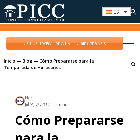
ES
Call Us Today For A FREE Claim Analysis
Inicio
—
Blog
—
Cómo Prepararse para la
Temporada de Huracanes
PICC
Jul 9, 2020
2 min read
Cómo Prepararse
para la