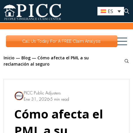
ES
Call Us Today For A FREE Claim Analysis
Inicio
—
Blog
—
Cómo afecta el PML a su
reclamación al seguro
PICC Public Adjusters
Ene 31, 2026
5 min read
Cómo afecta el
PML a su