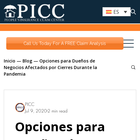
ES
Call Us Today For A FREE Claim Analysis
Inicio
—
Blog
—
Opciones para Dueños de
Negocios Afectados por Cierres Durante la
Pandemia
PICC
Jul 9, 2020
2 min read
Opciones para