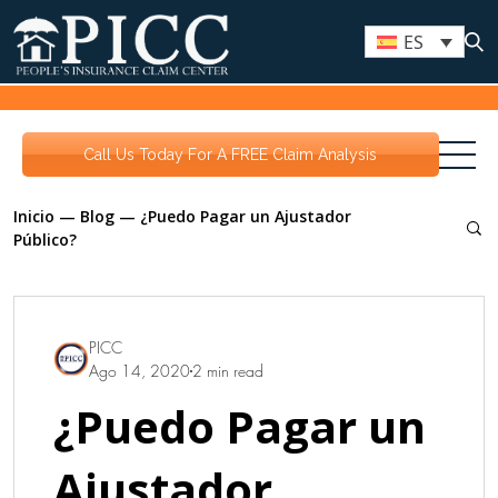
ES
Call Us Today For A FREE Claim Analysis
Inicio
—
Blog
—
¿Puedo Pagar un Ajustador
Público?
PICC
Ago 14, 2020
2 min read
¿Puedo Pagar un
Ajustador