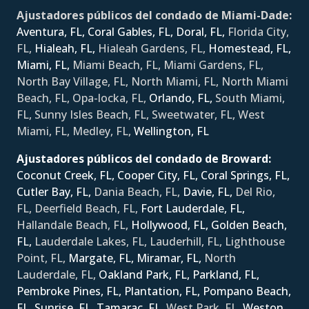
Ajustadores públicos del condado de Miami-Dade:
Aventura, FL,
Coral Gables, FL,
Doral, FL,
Florida City,
FL,
Hialeah, FL,
Hialeah Gardens, FL,
Homestead, FL,
Miami, FL,
Miami Beach, FL, Miami Gardens, FL,
North Bay Village, FL, North Miami, FL, North Miami
Beach, FL, Opa-locka, FL,
Orlando, FL,
South Miami,
FL, Sunny Isles Beach, FL, Sweetwater, FL, West
Miami, FL, Medley, FL,
Wellington, FL
Ajustadores públicos del condado de Broward:
Coconut Creek, FL,
Cooper City, FL,
Coral Springs, FL,
Cutler Bay, FL,
Dania Beach, FL,
Davie, FL,
Del Rio,
FL, Deerfield Beach, FL,
Fort Lauderdale, FL,
Hallandale Beach, FL,
Hollywood, FL,
Golden Beach,
FL,
Lauderdale Lakes, FL, Lauderhill, FL, Lighthouse
Point, FL,
Margate, FL,
Miramar, FL,
North
Lauderdale, FL,
Oakland Park, FL,
Parkland, FL,
Pembroke Pines, FL,
Plantation, FL,
Pompano Beach,
FL,
Sunrise, FL,
Tamarac, FL,
West Park, FL,
Weston,