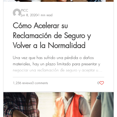
mejor para la empresa. Ten en cuenta...
PICC
Jun 8, 2020
1 min read
Cómo Acelerar su
Reclamación de Seguro y
Volver a la Normalidad
Una vez que has sufrido una pérdida o daños
materiales, hay un plazo limitado para presentar y
negociar una reclamación de seguro y aceptar un
acuerdo. Esta es otra razón más para contratar a un
perito público: puede ayudarte a presentar una
1,256 reviews
0 comments
0
reclamación rápidamente y también a realizar las
inspecciones necesarias. Un perito público incluso
puede volver atrás y ayudar a enmendar o
renegociar una reclamación. Los peritos públicos
también pueden asegurarse de que tu reclamación