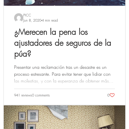
que, aunque no sea tu primera temporada de
huracanes en Florida, nunca es tarde para aprender
PICC
nuevos consejos que te mantendrán seguro y
Jun 8, 2020
4 min read
preparado. Los huracanes en Florida...
¿Merecen la pena los
ajustadores de seguros de la
púa?
Presentar una reclamación tras un desastre es un
proceso estresante. Para evitar tener que lidiar con
las molestias, y con la esperanza de obtener más
dinero de la compañía de seguros, muchos
propietarios recurren a la ayuda de un perito
941 reviews
0 comments
0
público. Un perito público es un especialista en
reclamaciones de seguros que interpreta la póliza
del propietario, evalúa los daños y cuánto costará
reparar, y negocia con la compañía de seguros en