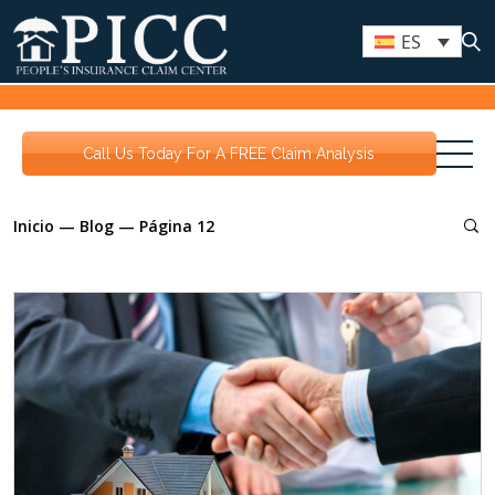
ES
Call Us Today For A FREE Claim Analysis
Inicio
—
Blog
—
Página 12