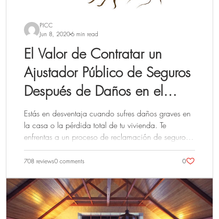
PICC
Jun 8, 2020
6 min read
El Valor de Contratar un
Ajustador Público de Seguros
Después de Daños en el
Hogar
Estás en desventaja cuando sufres daños graves en
la casa o la pérdida total de tu vivienda. Te
enfrentas a un proceso de reclamación de seguros
de hogar que podría alargarse fácilmente más de
un año, requerir montones de papeleo y dejarte
708 reviews
0 comments
0
exhausto mental y físicamente. A menos que ya
hayas pasado por la prueba de una reclamación
importante de seguro de hogar, no sabes qué
esperar. Le pedimos a Ron Reitz, presidente de