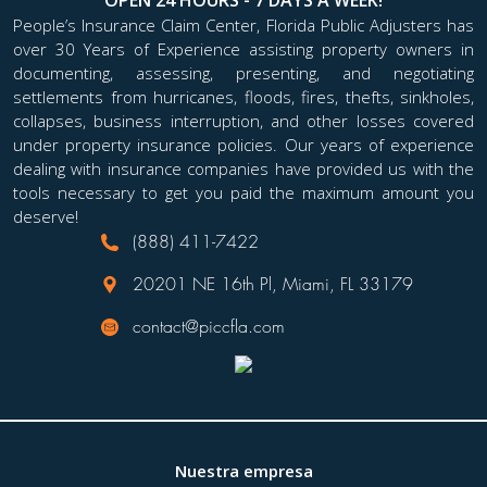
tiene derechos y obligaciones. Uno de ellos es la
People’s Insurance Claim Center, Florida Public Adjusters has
over 30 Years of Experience assisting property owners in
posibilidad de contratar a un ajustador público
documenting, assessing, presenting, and negotiating
para que lo represente. Entonces, ¿cómo saber
settlements from hurricanes, floods, fires, thefts, sinkholes,
cuándo necesita contratar a un profesional que
collapses, business interruption, and other losses covered
represente sus intereses? Necesitará documentar,
under property insurance policies. Our years of experience
presentar y probar un reclamo. Cuando su
dealing with insurance companies have provided us with the
reclamación...
tools necessary to get you paid the maximum amount you
deserve!
(888) 411-7422
20201 NE 16th Pl, Miami, FL 33179
contact@piccfla.com
Nuestra empresa