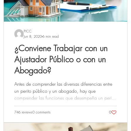
PICC
Jun 8, 2020
6 min read
¿Conviene Trabajar con un
Ajustador Público o con un
Abogado?
Antes de comprender las diversas diferencias entre
un perito público y un abogado, hay que
comprender las funciones que desempeña un perito
público y cómo ayuda a sus clientes de formas que
un abogado quizá no pueda hacer. Cuando una
746 reviews
0 comments
0
persona se enfrenta a una pérdida o daños
materiales debido a diversas razones, como